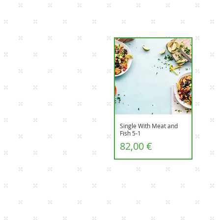
Single With Meat and
Aperçu rapide
Fish 5-1
Prix
82,00 €