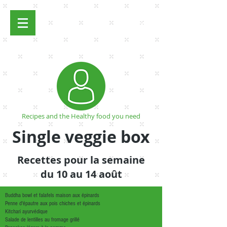
Se connecter
Recipes and the Healthy food you need
Single veggie box
Recettes pour la semaine
du 10 au 14 août
Buddha bowl et falafels maison aux épinards
Penne d'épautre aux pois chiches et épinards
Kitchari ayurvédique
Salade de lentilles au fromage grillé