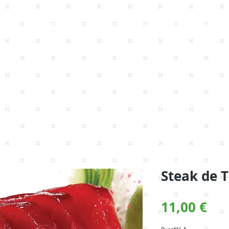
BOXES
SPECIAL BOXES
SERVICE TRAITEUR
L'EPICERIE
Carte cadeau
Steak de 
Pri
11,00 €