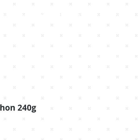
Se connecter
Parrainer un ami
Thon 240g
x