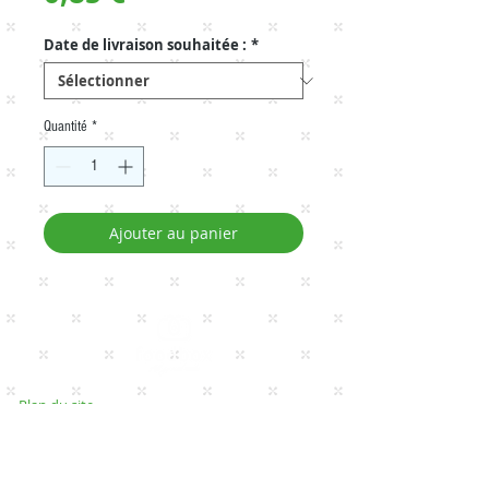
Date de livraison souhaitée :
*
Quantité
*
Ajouter au panier
Plan du site
Home
Classic box
Veggie & Vegan box
Ket
o / Gluten free box