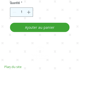
Quantité
*
Ajouter au panier
Plan du site
Home
Classic box
Veggie & Vegan box
Ket
o / Gluten free box
Single box
All boxes
Conditions générales