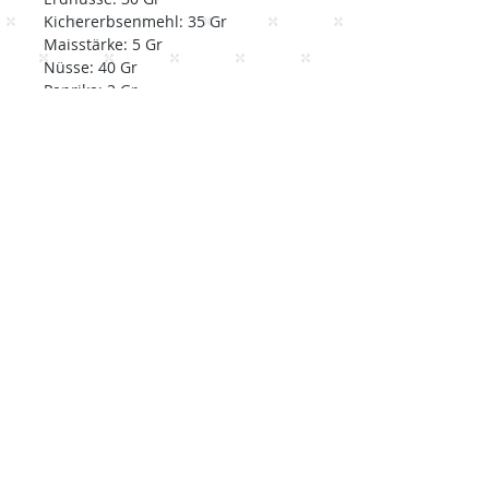
Kichererbsenmehl: 35 Gr
Maisstärke: 5 Gr
Nüsse: 40 Gr
Paprika: 3 Gr
Geräucherter Paprika: 1 Gr
Cayennepfeffer: 1 Gr
Sojaprotein: 30 Gr
Weiße Quinoa-Tasche: 1 Stk
Sesam: 10 Gr
Spirulina: 4 Gr
Getrockneter Thymian: 1 Gr
UMTAUSCH- UND
RÜCKERSTATTUNGSBEDINGUNGEN
Wir ersetzen oder erstatten alle
Zutaten, die nicht in gutem
Zustand geliefert werden.