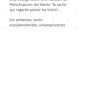
Fleischsaucen der Marke "la vache
qui regarde passer les trains".
Ein einfaches, leicht
zuzubereitendes, unkompliziertes
und geselliges Essen!
Rückgabebedingung
Wir ersetzen oder erstatten alle
Zutaten, die nicht in gutem
Zustand geliefert werden.
Seitenverzeichnis
Heim
Klassische Box
Veggie & Vegan Box
Ket
o / Glutenfreie Box