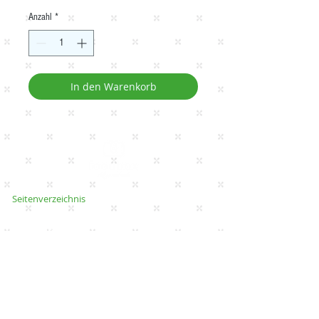
Anzahl
*
In den Warenkorb
Seitenverzeichnis
Heim
Klassische Box
Veggie & Vegan Box
Ket
o / Glutenfreie Box
Einzelbox
DIY Saft / Obst & Snacks
Alle Boxen